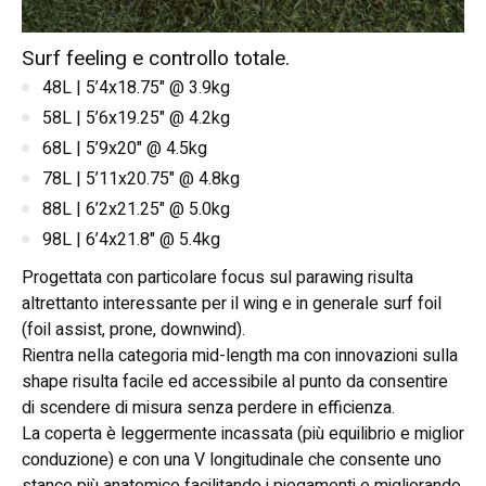
Surf feeling e controllo totale.
48L | 5’4x18.75" @ 3.9kg
58L | 5’6x19.25" @ 4.2kg
68L | 5’9x20" @ 4.5kg
78L | 5’11x20.75" @ 4.8kg
88L | 6’2x21.25" @ 5.0kg
98L | 6’4x21.8" @ 5.4kg
Progettata con particolare focus sul parawing risulta
altrettanto interessante per il wing e in generale surf foil
(foil assist, prone, downwind).
Rientra nella categoria mid-length ma con innovazioni sulla
shape risulta facile ed accessibile al punto da consentire
di scendere di misura senza perdere in efficienza.
La coperta è leggermente incassata (più equilibrio e miglior
conduzione) e con una V longitudinale che consente uno
stance più anatomico facilitando i piegamenti e migliorando