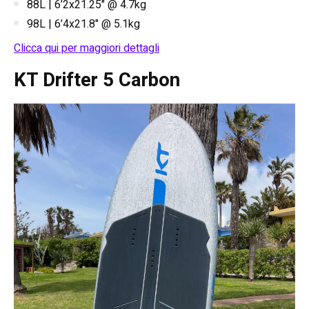
88L | 6’2x21.25" @ 4.7kg
98L | 6’4x21.8" @ 5.1kg
Clicca qui per maggiori dettagli
KT Drifter 5 Carbon