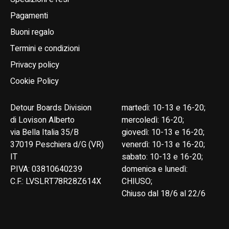
Pagamenti
Buoni regalo
Termini e condizioni
Privacy policy
Cookie Policy
Detour Boards Division
martedì: 10-13 e 16-20;
di Lovison Alberto
mercoledì: 16-20;
via Bella Italia 35/B
giovedì: 10-13 e 16-20;
37019 Peschiera d/G (VR)
venerdì: 10-13 e 16-20;
IT
sabato: 10-13 e 16-20;
P.IVA: 03810640239
domenica e lunedì:
C.F.: LVSLRT78R28Z614X
CHIUSO;
Chiuso dal 18/6 al 22/6
English
Italiano