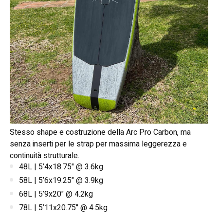
Stesso shape e costruzione della Arc Pro Carbon, ma
senza inserti per le strap per massima leggerezza e
continuità strutturale.
48L | 5’4x18.75" @ 3.6kg
58L | 5’6x19.25" @ 3.9kg
68L | 5’9x20" @ 4.2kg
78L | 5’11x20.75" @ 4.5kg