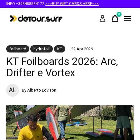
INFO:+393488534172
>>>BUY GIFT CARDS HERE<<<
0
items
foilboard
hydrofoil
KT
— 22 Apr 2026
KT Foilboards 2026: Arc,
Drifter e Vortex
AL
By Alberto Lovison