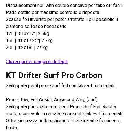
Dispalacement hull with double concave per take off facili
Pads sottile per massimo controllo e risposta
Scasse foil invertite per poter arretrate il piu possibile il
piantone se fosse necessario
12L | 3’10x17"| 2.5kg
15L | 4’0x17.25"| 2.7kg
20L | 4’2x18" | 2.9kg
Clicca qui per maggiori dettagli
KT Drifter Surf Pro Carbon
Sviluppata per il prone surf foil con take-off immediati.
Prone, Tow, Foil Assist, Advanced Wing (surf).
Sviluppata principalmente per il Prone Surf Foil. Risulta
molto scorrevole in remata e consente take-off immediati.
Offre sicurezza nelle schiume e il rail-to-rail è fulmineo e
fluido.