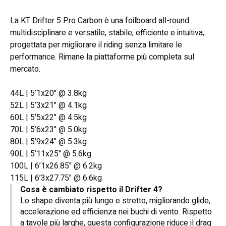
La KT Drifter 5 Pro Carbon è una foilboard all-round
multidisciplinare e versatile, stabile, efficiente e intuitiva,
progettata per migliorare il riding senza limitare le
performance. Rimane la piattaforme più completa sul
mercato.
44L | 5’1x20" @ 3.8kg
52L | 5’3x21" @ 4.1kg
60L | 5’5x22" @ 4.5kg
70L | 5’6x23" @ 5.0kg
80L | 5’9x24" @ 5.3kg
90L | 5’11x25" @ 5.6kg
100L | 6’1x26.85" @ 6.2kg
115L | 6’3x27.75" @ 6.6kg
Cosa è cambiato rispetto il Drifter 4?
Lo shape diventa più lungo e stretto, migliorando glide,
accelerazione ed efficienza nei buchi di vento. Rispetto
a tavole più larghe, questa configurazione riduce il drag