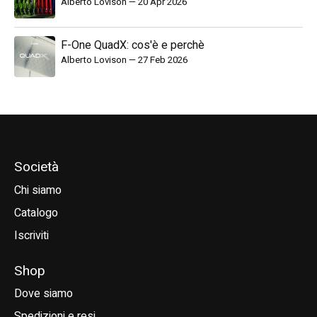
Alberto Lovison
—
20 Apr 2026
F-One QuadX: cos'è e perchè
Alberto Lovison
—
27 Feb 2026
Società
Chi siamo
Catalogo
Iscriviti
Shop
Dove siamo
Spedizioni e resi