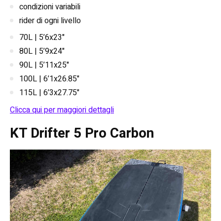
condizioni variabili
rider di ogni livello
70L | 5’6x23"
80L | 5’9x24"
90L | 5’11x25"
100L | 6’1x26.85"
115L | 6’3x27.75"
Clicca qui per maggiori dettagli
KT Drifter 5 Pro Carbon