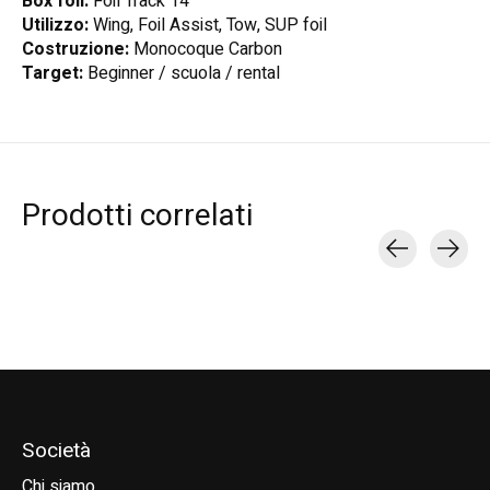
Box foil:
Foil Track 14"
Utilizzo:
Wing, Foil Assist, Tow, SUP foil
Costruzione:
Monocoque Carbon
Target:
Beginner / scuola / rental
Prodotti correlati
Carousel items
Società
Chi siamo