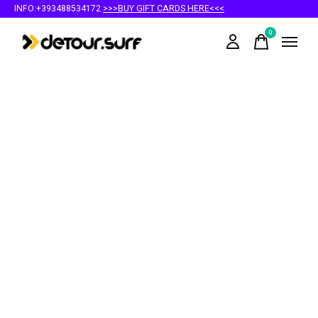
INFO:+393488534172
>>>BUY GIFT CARDS HERE<<<
0
items