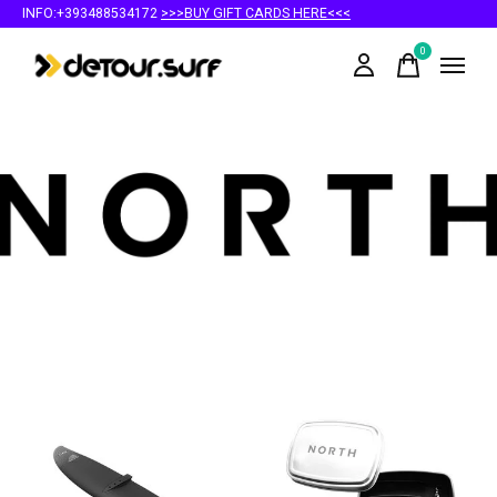
INFO:+393488534172
>>>BUY GIFT CARDS HERE<<<
0
items