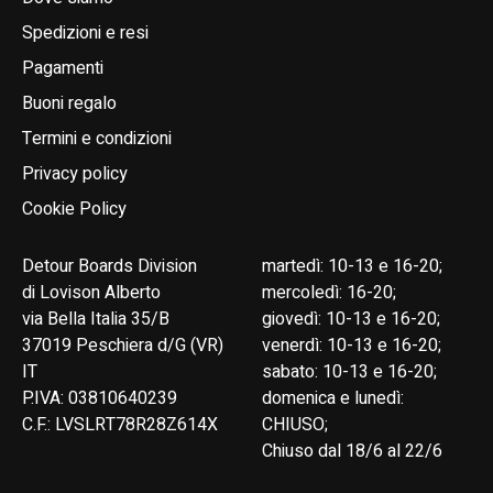
Spedizioni e resi
Pagamenti
Buoni regalo
Termini e condizioni
Privacy policy
Cookie Policy
Detour Boards Division
martedì: 10-13 e 16-20;
di Lovison Alberto
mercoledì: 16-20;
via Bella Italia 35/B
giovedì: 10-13 e 16-20;
37019 Peschiera d/G (VR)
venerdì: 10-13 e 16-20;
IT
sabato: 10-13 e 16-20;
P.IVA: 03810640239
domenica e lunedì:
C.F.: LVSLRT78R28Z614X
CHIUSO;
Chiuso dal 18/6 al 22/6
English