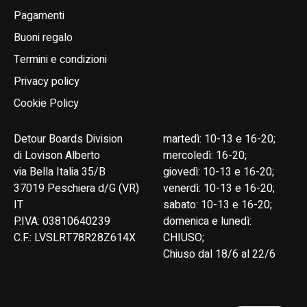
Pagamenti
Buoni regalo
Termini e condizioni
Privacy policy
Cookie Policy
Detour Boards Division
martedì: 10-13 e 16-20;
di Lovison Alberto
mercoledì: 16-20;
via Bella Italia 35/B
giovedì: 10-13 e 16-20;
37019 Peschiera d/G (VR)
venerdì: 10-13 e 16-20;
IT
sabato: 10-13 e 16-20;
P.IVA: 03810640239
domenica e lunedì:
C.F.: LVSLRT78R28Z614X
CHIUSO;
Chiuso dal 18/6 al 22/6
English
Italiano