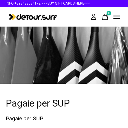
INFO:+393488534172
>>>BUY GIFT CARDS HERE<<<
0
items
Pagaie per SUP
Pagaie per SUP.