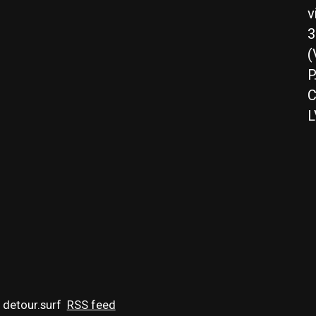
v
3
(
P
C
L
 detour.surf
RSS feed