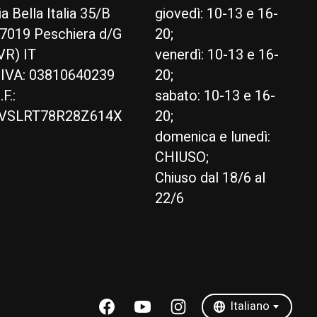
ia Bella Italia 35/B
giovedì: 10-13 e 16-
7019 Peschiera d/G
20;
VR) IT
venerdì: 10-13 e 16-
.IVA: 03810640239
20;
.F.:
sabato: 10-13 e 16-
VSLRT78R28Z614X
20;
domenica e lunedì:
CHIUSO;
Chiuso dal 18/6 al
22/6
English
Italiano
Italiano