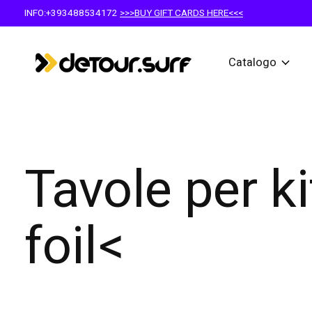
INFO:+393488534172
>>>BUY GIFT CARDS HERE<<<
Catalogo
Tavole per ki
foil<