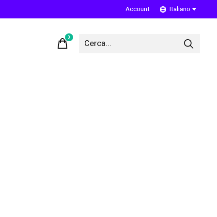
Account
Italiano
0
items