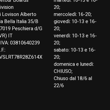
etour Boards
martedì: 10-13 e 16-
ivision
20;
i Lovison Alberto
mercoledì: 16-20;
ia Bella Italia 35/B
giovedì: 10-13 e 16-
7019 Peschiera d/G
20;
VR) IT
venerdì: 10-13 e 16-
.IVA: 03810640239
20;
.F.:
sabato: 10-13 e 16-
VSLRT78R28Z614X
20;
domenica e lunedì:
CHIUSO;
Chiuso dal 18/6 al
22/6
English