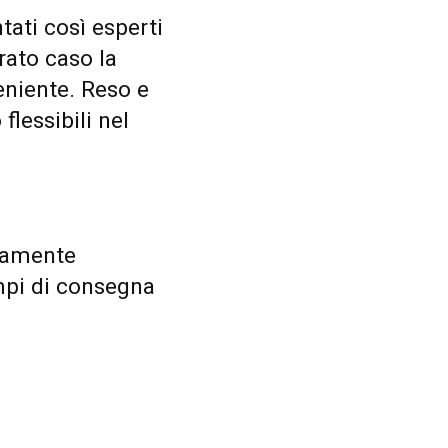
ati così esperti
rato caso la
eniente. Reso e
lessibili nel
ivamente
empi di consegna