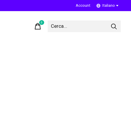
Account
Italiano
0
items