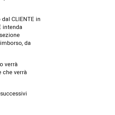
 dal CLIENTE in
E intenda
 sezione
rimborso, da
o verrà
e che verrà
 successivi