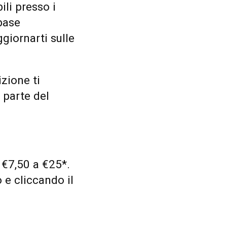
ili presso i
base
ggiornarti sulle
zione ti
 parte del
a €7,50 a €25*.
 e cliccando il