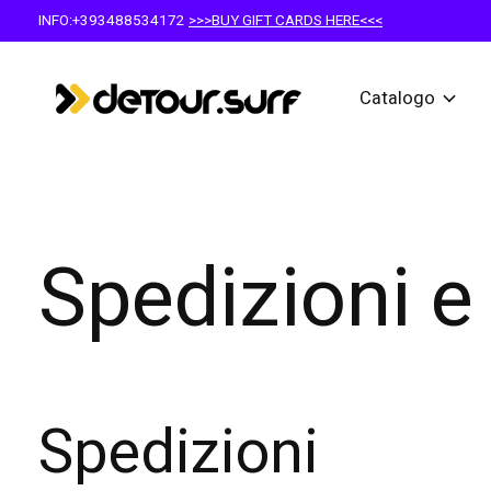
INFO:+393488534172
>>>BUY GIFT CARDS HERE<<<
Catalogo
Spedizioni e 
Spedizioni