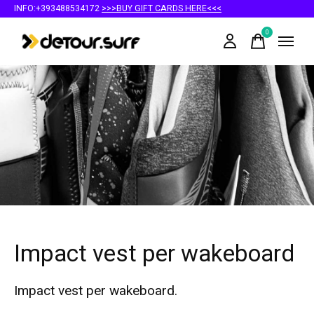
INFO:+393488534172
>>>BUY GIFT CARDS HERE<<<
0
items
Impact vest per wakeboard
Impact vest per wakeboard.