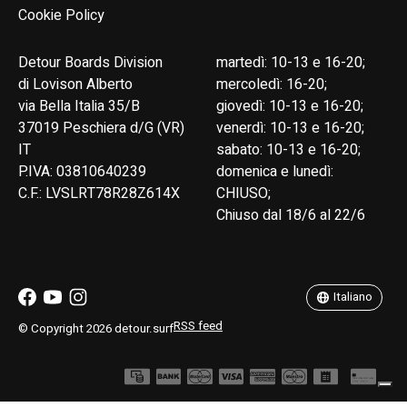
Cookie Policy
Detour Boards Division
martedì: 10-13 e 16-20;
di Lovison Alberto
mercoledì: 16-20;
via Bella Italia 35/B
giovedì: 10-13 e 16-20;
37019 Peschiera d/G (VR)
venerdì: 10-13 e 16-20;
IT
sabato: 10-13 e 16-20;
P.IVA: 03810640239
domenica e lunedì:
C.F.: LVSLRT78R28Z614X
CHIUSO;
Chiuso dal 18/6 al 22/6
English
Italiano
Italiano
RSS feed
© Copyright 2026 detour.surf