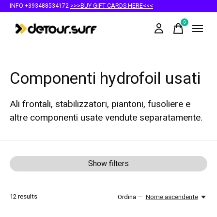
INFO:+393488534172
>>>BUY GIFT CARDS HERE<<<
0
items
Componenti hydrofoil usati
Ali frontali, stabilizzatori, piantoni, fusoliere e
altre componenti usate vendute separatamente.
Show filters
12
results
Ordina —
Nome ascendente