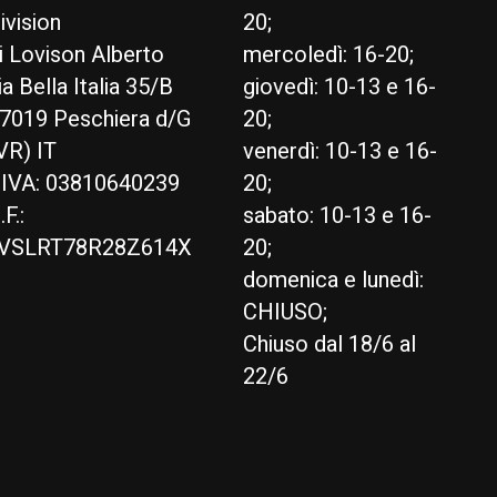
ivision
20;
i Lovison Alberto
mercoledì: 16-20;
ia Bella Italia 35/B
giovedì: 10-13 e 16-
7019 Peschiera d/G
20;
VR) IT
venerdì: 10-13 e 16-
.IVA: 03810640239
20;
.F.:
sabato: 10-13 e 16-
VSLRT78R28Z614X
20;
domenica e lunedì:
CHIUSO;
Chiuso dal 18/6 al
22/6
English
Italiano