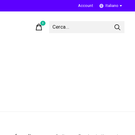
Account
Italiano
0
items