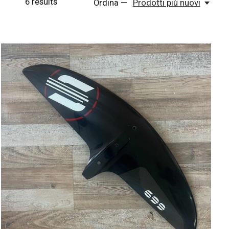
6
results
Ordina —
Prodotti più nuovi