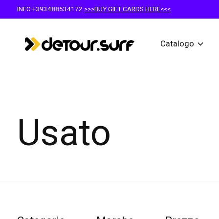
INFO:+393488534172
>>>BUY GIFT CARDS HERE<<<
Catalogo
Usato