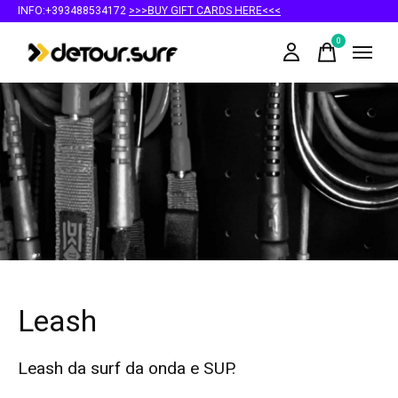
INFO:+393488534172
>>>BUY GIFT CARDS HERE<<<
0
items
Leash
Leash da surf da onda e SUP.