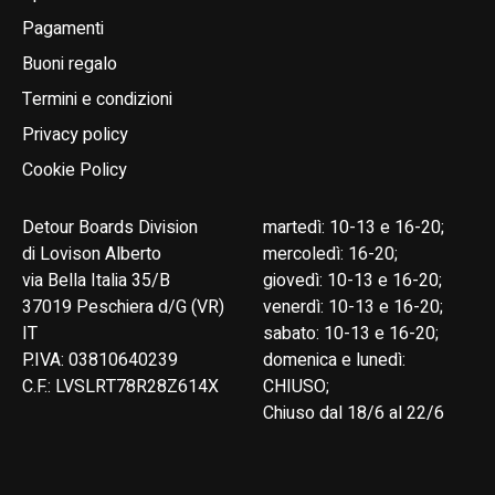
Pagamenti
Buoni regalo
Termini e condizioni
Privacy policy
Cookie Policy
Detour Boards Division
martedì: 10-13 e 16-20;
di Lovison Alberto
mercoledì: 16-20;
via Bella Italia 35/B
giovedì: 10-13 e 16-20;
37019 Peschiera d/G (VR)
venerdì: 10-13 e 16-20;
IT
sabato: 10-13 e 16-20;
P.IVA: 03810640239
domenica e lunedì:
C.F.: LVSLRT78R28Z614X
CHIUSO;
Chiuso dal 18/6 al 22/6
English
Italiano