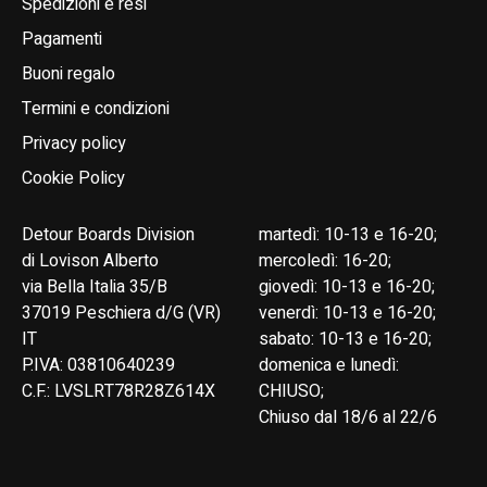
Spedizioni e resi
Pagamenti
Buoni regalo
Termini e condizioni
Privacy policy
Cookie Policy
Detour Boards Division
martedì: 10-13 e 16-20;
di Lovison Alberto
mercoledì: 16-20;
via Bella Italia 35/B
giovedì: 10-13 e 16-20;
37019 Peschiera d/G (VR)
venerdì: 10-13 e 16-20;
IT
sabato: 10-13 e 16-20;
P.IVA: 03810640239
domenica e lunedì:
C.F.: LVSLRT78R28Z614X
CHIUSO;
Chiuso dal 18/6 al 22/6
English
Italiano