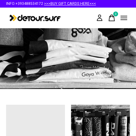
INFO:+393488534172
>>>BUY GIFT CARDS HERE<<<
0
items