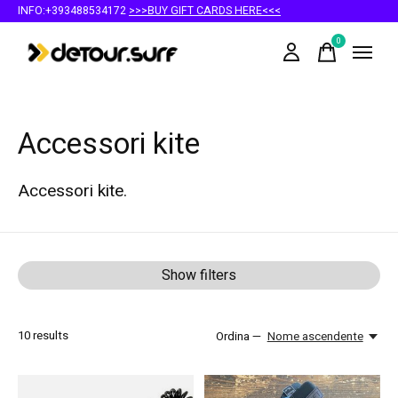
INFO:+393488534172
>>>BUY GIFT CARDS HERE<<<
0
items
Accessori kite
Accessori kite.
Show filters
10
results
Ordina —
Nome ascendente