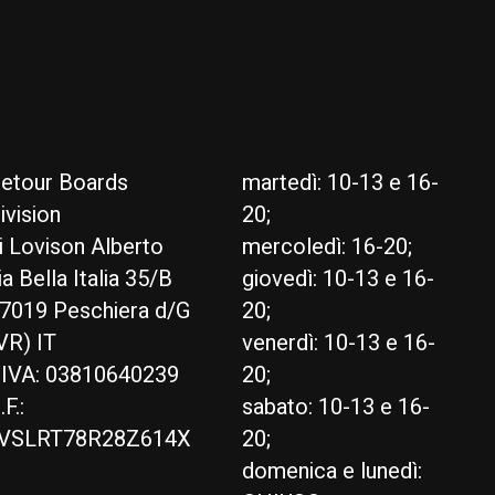
etour Boards
martedì: 10-13 e 16-
ivision
20;
i Lovison Alberto
mercoledì: 16-20;
ia Bella Italia 35/B
giovedì: 10-13 e 16-
7019 Peschiera d/G
20;
VR) IT
venerdì: 10-13 e 16-
.IVA: 03810640239
20;
.F.:
sabato: 10-13 e 16-
VSLRT78R28Z614X
20;
domenica e lunedì: