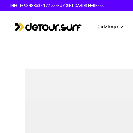
INFO:+393488534172
>>>BUY GIFT CARDS HERE<<<
Catalogo
Slideshow Items