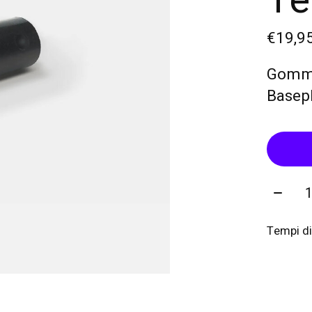
Te
€19,9
Gommin
Basepl
Quanti
Tempi di