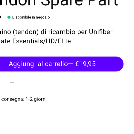
ndon Spare Part
5
Disponibile in negozio
o (tendon) di ricambio per Unifiber
ate Essentials/HD/Elite
Aggiungi al carrello
— €19,95
tà:
 consegna: 1-2 giorni