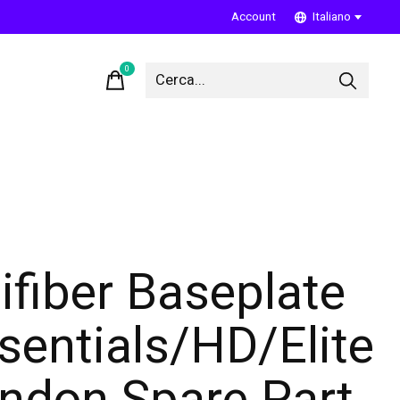
Account
Italiano
0
items
ifiber Baseplate
sentials/HD/Elite