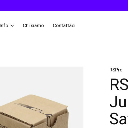
Info
Chi siamo
Contattaci
RSPro
RS
Ju
Sa