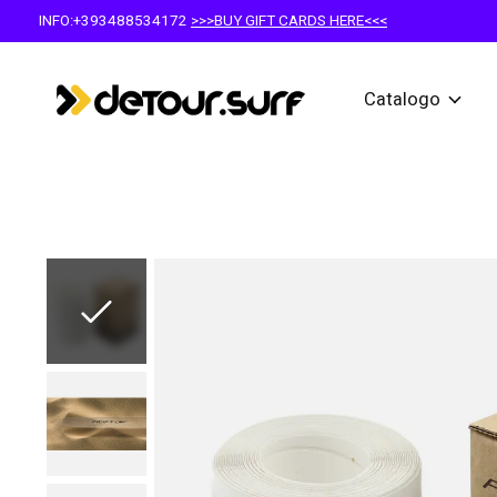
INFO:+393488534172
>>>BUY GIFT CARDS HERE<<<
Catalogo
Slideshow Items