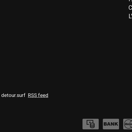
C
L
 detour.surf
RSS feed