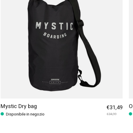
Mystic Dry bag
O
€31,49
Disponibile in negozio
€34,99