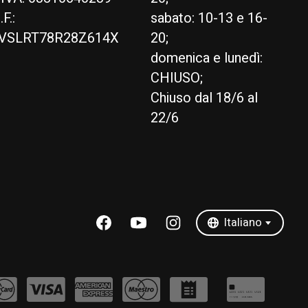
.F.:
sabato: 10-13 e 16-
VSLRT78R28Z614X
20;
domenica e lunedì:
CHIUSO;
Chiuso dal 18/6 al
22/6
English
Italiano
Italiano