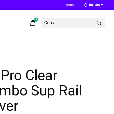
Account
Italiano
0
items
Pro Clear
mbo Sup Rail
ver