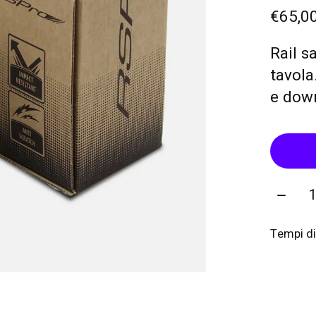
€65,0
Rail s
tavola
e dow
Quanti
Tempi di