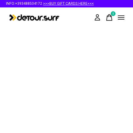
INFO:+393488534172
>>>BUY GIFT CARDS HERE<<<
0
items