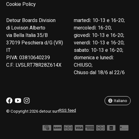
Cookie Policy
Detour Boards Division
martedì: 10-13 e 16-20;
di Lovison Alberto
mercoledì: 16-20;
via Bella Italia 35/B
giovedì: 10-13 e 16-20;
37019 Peschiera d/G (VR)
venerdì: 10-13 e 16-20;
IT
sabato: 10-13 e 16-20;
P.IVA: 03810640239
domenica e lunedì:
C.F.: LVSLRT78R28Z614X
CHIUSO;
Chiuso dal 18/6 al 22/6
English
Italiano
Italiano
RSS feed
© Copyright 2026 detour.surf