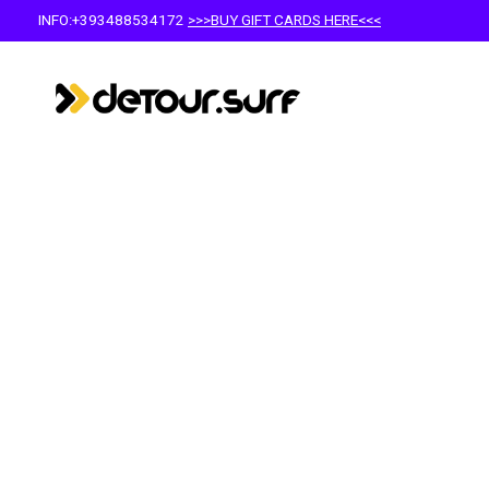
INFO:+393488534172
>>>BUY GIFT CARDS HERE<<<