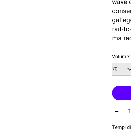
wave d
conse
gallegg
rail-t
ma rad
Volume
Quanti
Tempi di