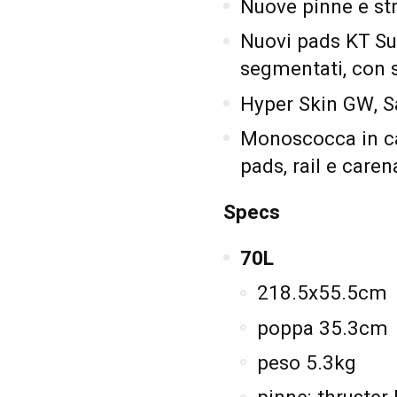
Nuove pinne e st
Nuovi pads KT Surf
segmentati, con sc
Hyper Skin GW, S
Monoscocca in ca
pads, rail e care
Specs
70L
218.5x55.5cm
poppa 35.3cm
peso 5.3kg