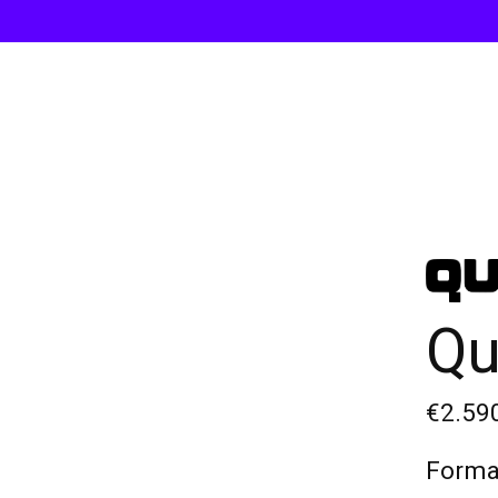
Qu
€2.59
Forma