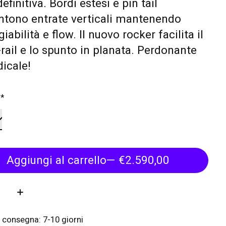
efinitiva. Bordi estesi e pin tail
ntono entrate verticali mantenendo
iabilità e flow. Il nuovo rocker facilita il
o-rail e lo spunto in planata. Perdonante
icale!
:
*
Aggiungi al carrello
— €2.590,00
tà:
 consegna: 7-10 giorni