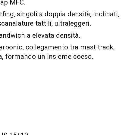
rap MFC.
ing, singoli a doppia densità, inclinati,
analature tattili, ultraleggeri.
andwich a elevata densità.
rbonio, collegamento tra mast track,
na, formando un insieme coeso.