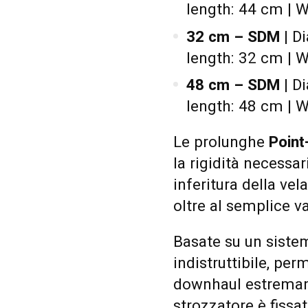
length: 44 cm | W
32 cm – SDM
| D
length: 32 cm | W
48 cm – SDM
| D
length: 48 cm | W
Le prolunghe
Point
la rigidità necessa
inferitura della vel
oltre al semplice v
Basate su un siste
indistruttibile, pe
downhaul estremame
strozzatore è fissa