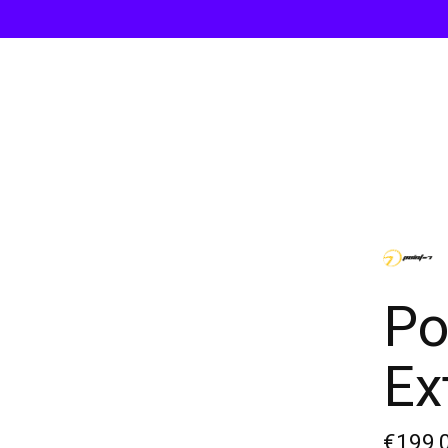
Po
Ex
€199,