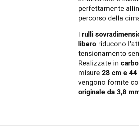
perfettamente allin
percorso della cima 
I
rulli sovradimensi
libero
riducono l’at
tensionamento sem
Realizzate in
carbon
misure
28 cm e 44
vengono fornite c
originale da 3,8 m