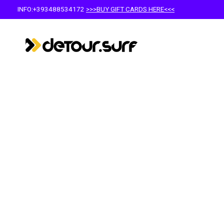
INFO:+393488534172
>>>BUY GIFT CARDS HERE<<<