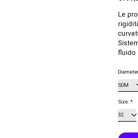
Le pro
rigidit
curvat
Sistem
fluido
Diamete
Size:
*