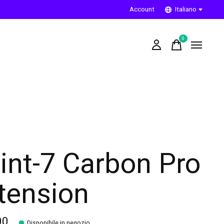
Account
Italiano
0
items
int-7 Carbon Pro
tension
00
Disponibile in negozio