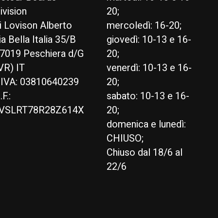
ivision
20;
i Lovison Alberto
mercoledì: 16-20;
ia Bella Italia 35/B
giovedì: 10-13 e 16-
7019 Peschiera d/G
20;
VR) IT
venerdì: 10-13 e 16-
.IVA: 03810640239
20;
.F.:
sabato: 10-13 e 16-
VSLRT78R28Z614X
20;
domenica e lunedì:
CHIUSO;
Chiuso dal 18/6 al
22/6
English