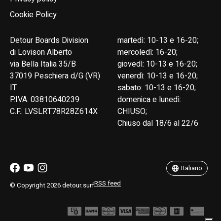
Cookie Policy
Detour Boards Division
martedì: 10-13 e 16-20;
di Lovison Alberto
mercoledì: 16-20;
via Bella Italia 35/B
giovedì: 10-13 e 16-20;
37019 Peschiera d/G (VR)
venerdì: 10-13 e 16-20;
IT
sabato: 10-13 e 16-20;
P.IVA: 03810640239
domenica e lunedì:
C.F.: LVSLRT78R28Z614X
CHIUSO;
Chiuso dal 18/6 al 22/6
English
Italiano
Italiano
RSS feed
© Copyright 2026 detour.surf