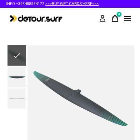
INFO:+393488534172
>>>BUY GIFT CARDS HERE<<<
0
items
Slideshow Items