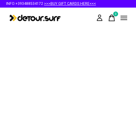
INFO:+393488534172
>>>BUY GIFT CARDS HERE<<<
0
items