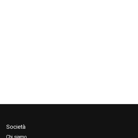
Carousel items
Goya Carbon Skinny
Goya Aluminum
Goya Extension
Pro Minimal Diameter
Reduced Diameter
Alu RDM
Boom
Boom
€105,00
€799,00
€270,00
Società
Chi siamo