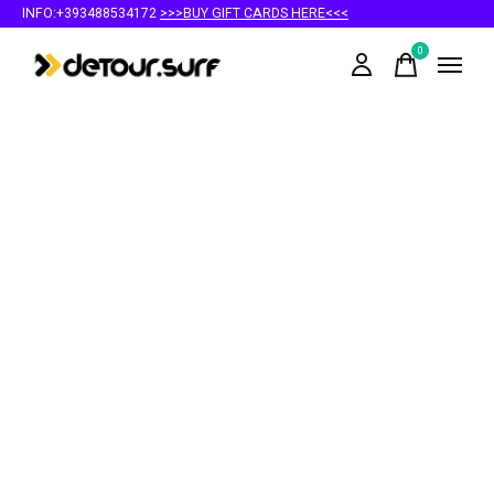
INFO:+393488534172
>>>BUY GIFT CARDS HERE<<<
0
items