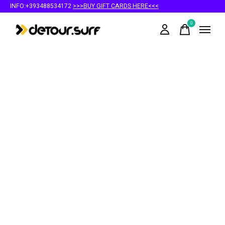
INFO:+393488534172
>>>BUY GIFT CARDS HERE<<<
0
items