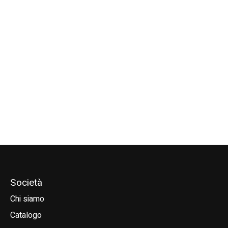
Goya Carbon Skinny
Goya Aluminum
Goya Seventy 
Pro Minimal Diameter
Reduced Diameter
€385,00
Boom
Boom
€799,00
€270,00
Società
Chi siamo
Catalogo