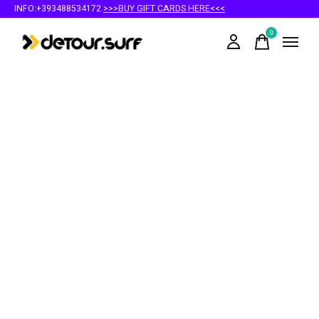
INFO:+393488534172
>>>BUY GIFT CARDS HERE<<<
0
items