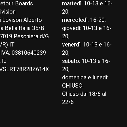
etour Boards
martedì: 10-13 e 16-
ivision
20;
i Lovison Alberto
mercoledì: 16-20;
ia Bella Italia 35/B
giovedì: 10-13 e 16-
7019 Peschiera d/G
20;
VR) IT
venerdì: 10-13 e 16-
.IVA: 03810640239
20;
.F.:
sabato: 10-13 e 16-
VSLRT78R28Z614X
20;
domenica e lunedì:
CHIUSO;
Chiuso dal 18/6 al
22/6
English