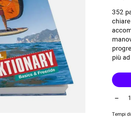
352 pa
chiare
accomp
manovr
progre
più ad
Quanti
Tempi di