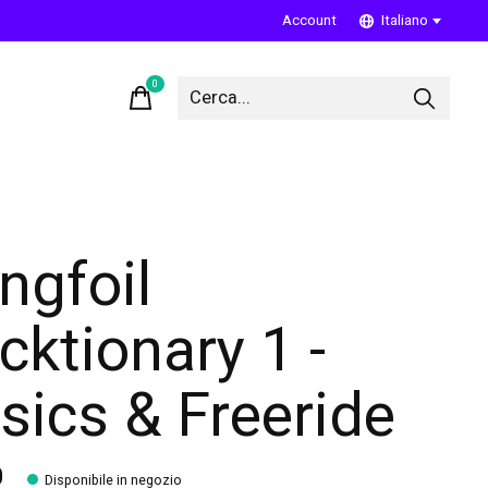
Account
Italiano
0
items
ngfoil
icktionary 1 -
sics & Freeride
0
Disponibile in negozio