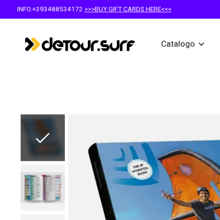
INFO:+393488534172
>>>BUY GIFT CARDS HERE<<<
Catalogo
Slideshow Items