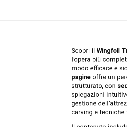
Scopri il
Wingfoil T
l’opera più complet
modo efficace e si
pagine
offre un per
strutturato, con
seq
spiegazioni intuiti
gestione dell’attrez
carving e tecniche 
Il contenuto includ