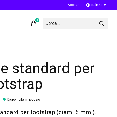
Account
Italiano
0
items
te standard per
otstrap
Disponibile in negozio
tandard per footstrap (diam. 5 mm.).