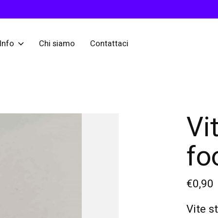
Info
Chi siamo
Contattaci
Vi
fo
€0,90
Vite s