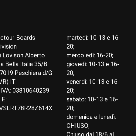
etour Boards
martedì: 10-13 e 16-
ivision
20;
i Lovison Alberto
mercoledì: 16-20;
ia Bella Italia 35/B
giovedì: 10-13 e 16-
7019 Peschiera d/G
20;
VR) IT
venerdì: 10-13 e 16-
.IVA: 03810640239
20;
.F.:
sabato: 10-13 e 16-
VSLRT78R28Z614X
20;
domenica e lunedì:
CHIUSO;
Chiuso dal 18/6 al