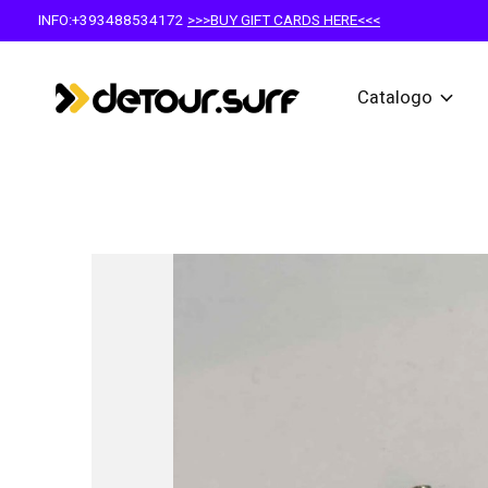
INFO:+393488534172
>>>BUY GIFT CARDS HERE<<<
Catalogo
Slideshow Items