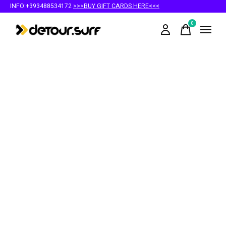
INFO:+393488534172
>>>BUY GIFT CARDS HERE<<<
0
items