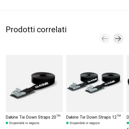
Prodotti correlati
Carousel items
Dakine Tie Down Straps 20™
Dakine Tie Down Straps 12™
D
Disponibile in negozio
Disponibile in negozio