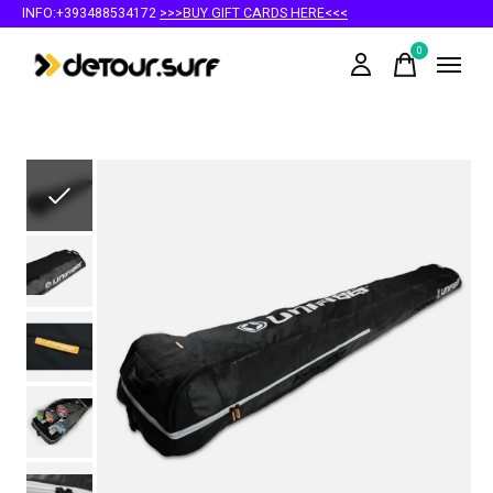
INFO:+393488534172
>>>BUY GIFT CARDS HERE<<<
0
items
Slideshow Items