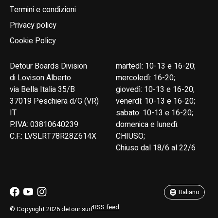
Termini e condizioni
Privacy policy
Cookie Policy
Detour Boards Division
martedì: 10-13 e 16-20;
di Lovison Alberto
mercoledì: 16-20;
via Bella Italia 35/B
giovedì: 10-13 e 16-20;
37019 Peschiera d/G (VR)
venerdì: 10-13 e 16-20;
IT
sabato: 10-13 e 16-20;
P.IVA: 03810640239
domenica e lunedì:
C.F.: LVSLRT78R28Z614X
CHIUSO;
Chiuso dal 18/6 al 22/6
English
Italiano
Italiano
RSS feed
© Copyright 2026 detour.surf