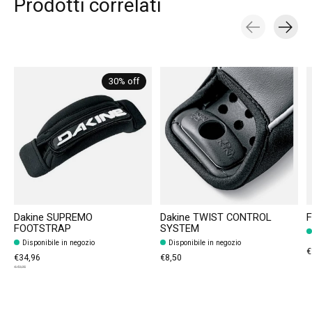
Prodotti correlati
Carousel items
30% off
Dakine SUPREMO
Dakine TWIST CONTROL
F
FOOTSTRAP
SYSTEM
Disponibile in negozio
Disponibile in negozio
€
€34,96
€8,50
€49,95