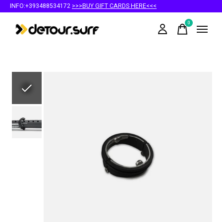
INFO:+393488534172
>>>BUY GIFT CARDS HERE<<<
0
items
Slideshow Items