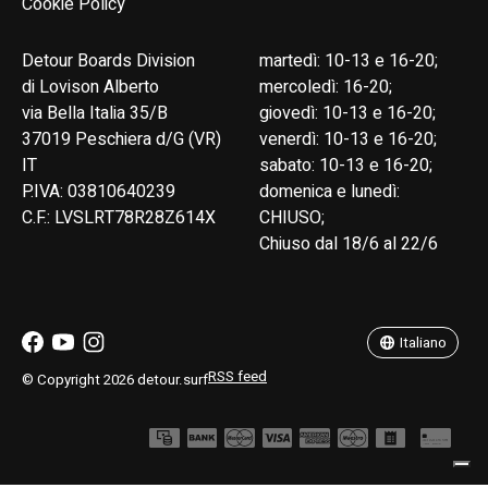
Cookie Policy
Detour Boards Division
martedì: 10-13 e 16-20;
di Lovison Alberto
mercoledì: 16-20;
via Bella Italia 35/B
giovedì: 10-13 e 16-20;
37019 Peschiera d/G (VR)
venerdì: 10-13 e 16-20;
IT
sabato: 10-13 e 16-20;
P.IVA: 03810640239
domenica e lunedì:
C.F.: LVSLRT78R28Z614X
CHIUSO;
Chiuso dal 18/6 al 22/6
English
Italiano
Italiano
RSS feed
© Copyright 2026 detour.surf