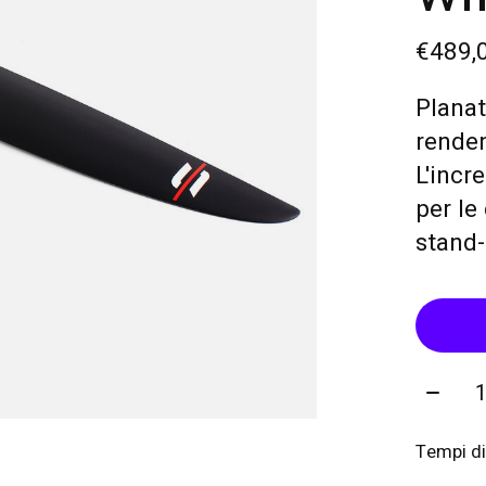
€489,
Planat
renden
L'incr
per le
stand-
Quanti
Tempi di