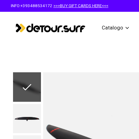
INFO:+393488534172
>>>BUY GIFT CARDS HERE<<<
Catalogo
Slideshow Items