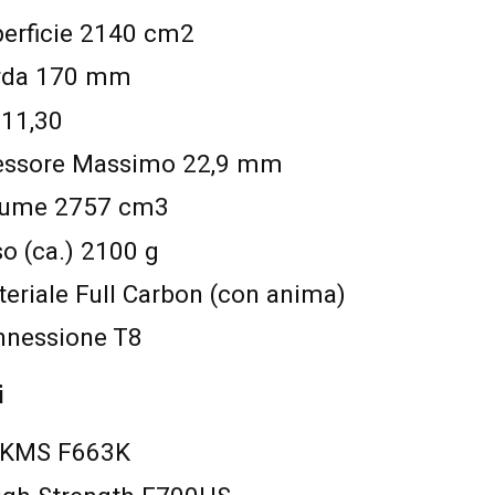
perficie 2140 cm2
orda 170 mm
 11,30
Spessore Massimo 22,9 mm
olume 2757 cm3
so (ca.) 2100 g
teriale Full Carbon (con anima)
onnessione T8
i
8 KMS F663K