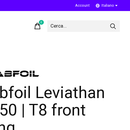
Account
Italiano
0
items
bfoil Leviathan
50 | T8 front
ng