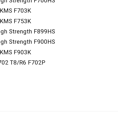
High Strength F700HS
8 KMS F703K
8 KMS F753K
High Strength F899HS
High Strength F900HS
8 KMS F903K
 702 T8/R6 F702P