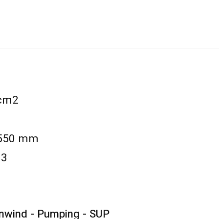
 cm2
 1550 mm
m3
nwind - Pumping - SUP