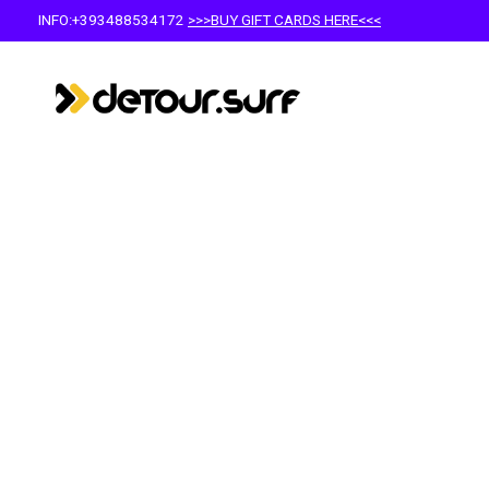
INFO:+393488534172
>>>BUY GIFT CARDS HERE<<<