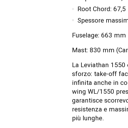
Root Chord: 67,
Spessore massim
Fuselage: 663 mm
Mast: 830 mm (Car
La Leviathan 1550 
sforzo: take-off f
infinita anche in co
wing WL/1550 prese
garantisce scorrevo
resistenza e mass
più lunghe.