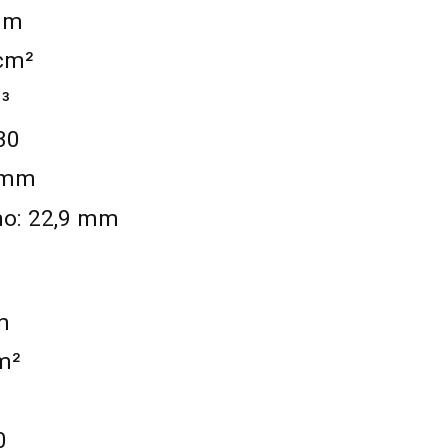
mm
 cm²
³
30
0 mm
mo: 22,9 mm
m
m²
0