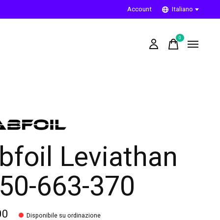
Account
Italiano
0
items
bfoil Leviathan
50-663-370
00
Disponibile su ordinazione