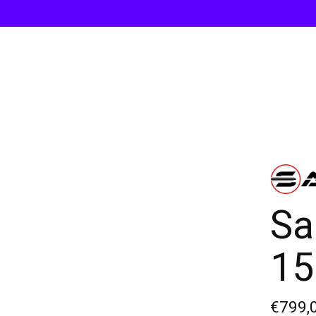
Sa
15
€799,