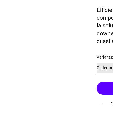
Effici
con po
la sol
downwi
quasi 
Variants
Quanti