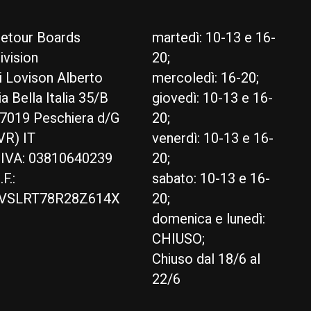
etour Boards
martedì: 10-13 e 16-
ivision
20;
i Lovison Alberto
mercoledì: 16-20;
ia Bella Italia 35/B
giovedì: 10-13 e 16-
7019 Peschiera d/G
20;
VR) IT
venerdì: 10-13 e 16-
.IVA: 03810640239
20;
.F.:
sabato: 10-13 e 16-
VSLRT78R28Z614X
20;
domenica e lunedì:
CHIUSO;
Chiuso dal 18/6 al
22/6