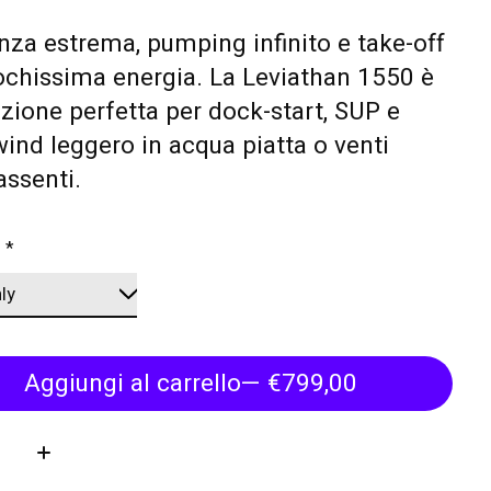
enza estrema, pumping infinito e take-off
chissima energia. La Leviathan 1550 è
uzione perfetta per dock-start, SUP e
nd leggero in acqua piatta o venti
assenti.
:
*
Aggiungi al carrello
— €799,00
tà: