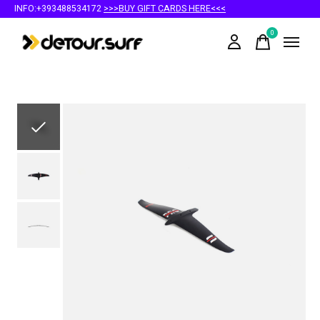
INFO:+393488534172
>>>BUY GIFT CARDS HERE<<<
0
items
Slideshow Items