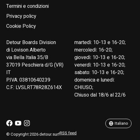
Termini e condizioni
Privacy policy
Cookie Policy
Detour Boards Division
martedì: 10-13 e 16-20;
di Lovison Alberto
mercoledì: 16-20;
via Bella Italia 35/B
giovedì: 10-13 e 16-20;
37019 Peschiera d/G (VR)
venerdì: 10-13 e 16-20;
IT
sabato: 10-13 e 16-20;
P.IVA: 03810640239
domenica e lunedì:
C.F.: LVSLRT78R28Z614X
CHIUSO;
Chiuso dal 18/6 al 22/6
English
Italiano
Italiano
RSS feed
© Copyright 2026 detour.surf