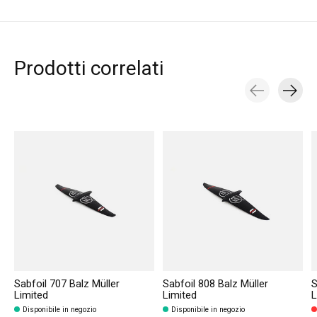
Prodotti correlati
Carousel items
Sabfoil 707 Balz Müller
Sabfoil 808 Balz Müller
S
Limited
Limited
L
Disponibile in negozio
Disponibile in negozio