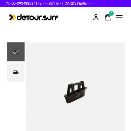
INFO:+393488534172
>>>BUY GIFT CARDS HERE<<<
0
items
Slideshow Items