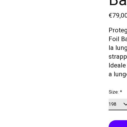
Ba
€79,0
Proteg
Foil B
la lun
strapp
Ideale
a lung
Size:
*