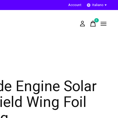
Account
Italiano
0
items
de Engine Solar
ield Wing Foil