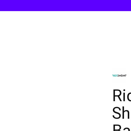
Ri
Sh