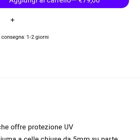
Aggiungi al carrello
— €79,00
tà:
 consegna: 1-2 giorni
che offre protezione UV
hiuma a celle chiuse da 5mm su parte