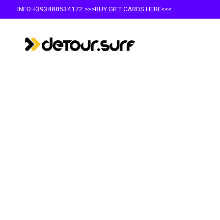
INFO:+393488534172
>>>BUY GIFT CARDS HERE<<<