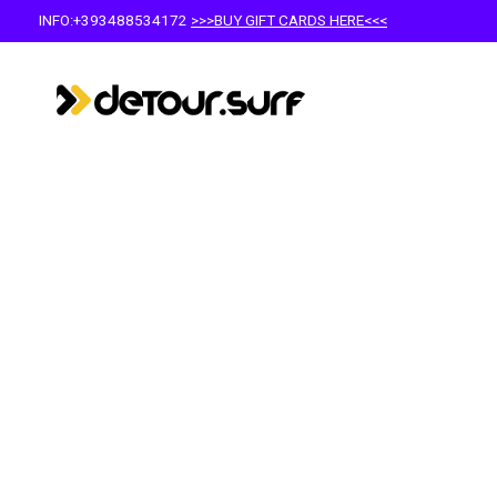
INFO:+393488534172
>>>BUY GIFT CARDS HERE<<<