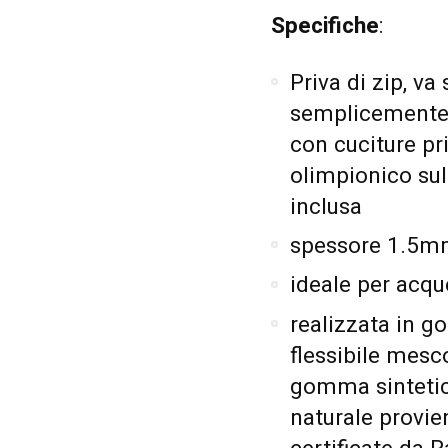
Specifiche
:
Priva di zip, v
semplicemente i
con cuciture pri
olimpionico sul
inclusa
spessore 1.5
ideale per acqu
realizzata in g
flessibile mes
gomma sintetic
naturale provie