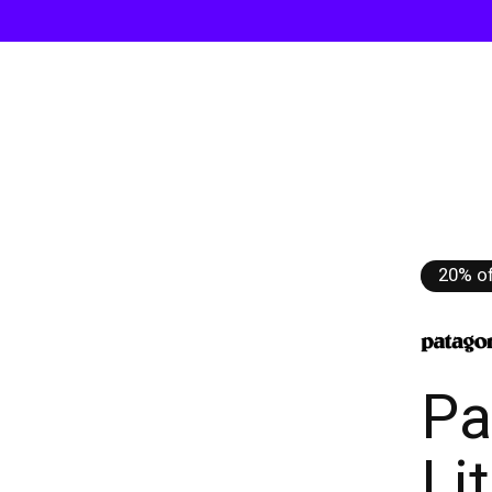
20% of
Pa
Li