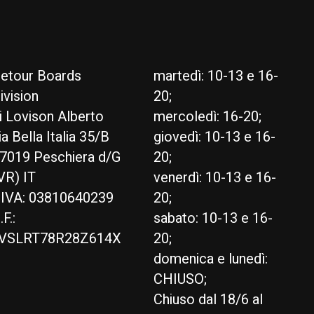
etour Boards
martedì: 10-13 e 16-
ivision
20;
i Lovison Alberto
mercoledì: 16-20;
ia Bella Italia 35/B
giovedì: 10-13 e 16-
7019 Peschiera d/G
20;
VR) IT
venerdì: 10-13 e 16-
.IVA: 03810640239
20;
.F.:
sabato: 10-13 e 16-
VSLRT78R28Z614X
20;
domenica e lunedì:
CHIUSO;
Chiuso dal 18/6 al