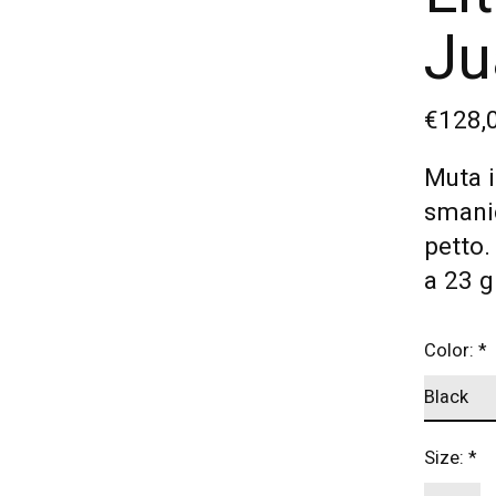
Ju
€128,
Muta 
smanic
petto.
a 23 g
Color:
*
Size:
*