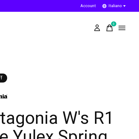
Account
Italiano
0
items
f
tagonia W's R1
te Yulex Spring