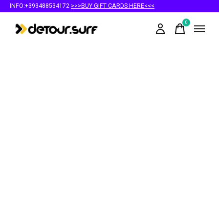
INFO:+393488534172
>>>BUY GIFT CARDS HERE<<<
0
items