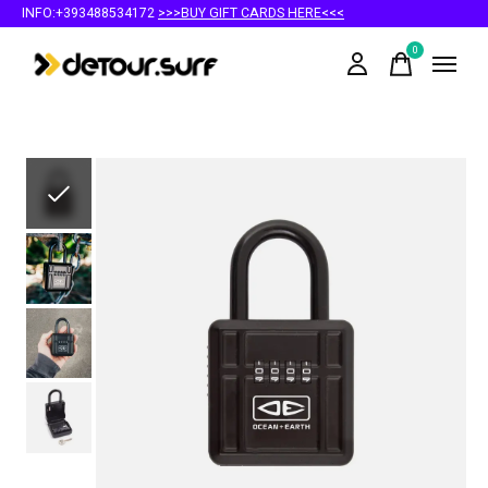
INFO:+393488534172
>>>BUY GIFT CARDS HERE<<<
0
items
Slideshow Items