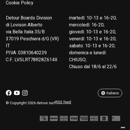
Cookie Policy
Detour Boards Division
martedì: 10-13 e 16-20;
di Lovison Alberto
mercoledì: 16-20;
via Bella Italia 35/B
giovedì: 10-13 e 16-20;
37019 Peschiera d/G (VR)
venerdì: 10-13 e 16-20;
IT
sabato: 10-13 e 16-20;
P.IVA: 03810640239
domenica e lunedì:
C.F.: LVSLRT78R28Z614X
CHIUSO;
Chiuso dal 18/6 al 22/6
English
Italiano
Italiano
RSS feed
© Copyright 2026 detour.surf