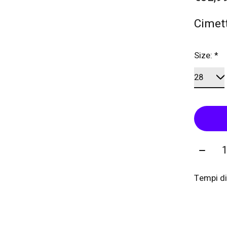
Cimett
Size:
*
Quanti
Tempi di