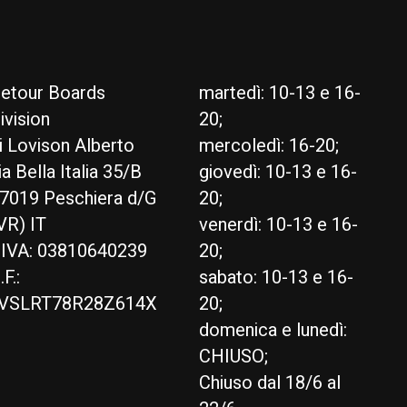
etour Boards
martedì: 10-13 e 16-
ivision
20;
i Lovison Alberto
mercoledì: 16-20;
ia Bella Italia 35/B
giovedì: 10-13 e 16-
7019 Peschiera d/G
20;
VR) IT
venerdì: 10-13 e 16-
.IVA: 03810640239
20;
.F.:
sabato: 10-13 e 16-
VSLRT78R28Z614X
20;
domenica e lunedì:
CHIUSO;
Chiuso dal 18/6 al