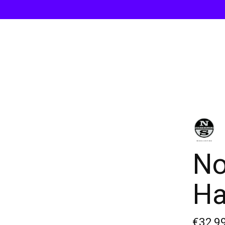
No
Ha
€32,9