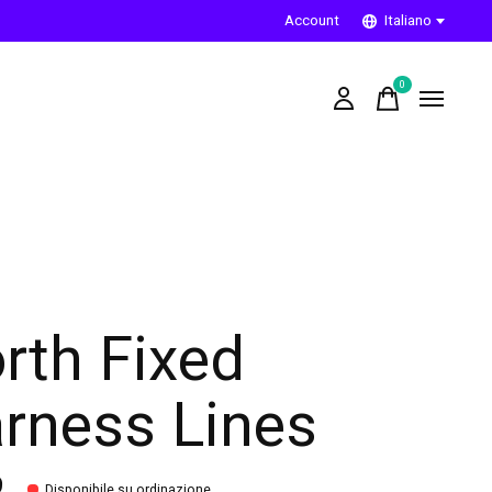
Account
Italiano
0
items
rth Fixed
rness Lines
9
Disponibile su ordinazione