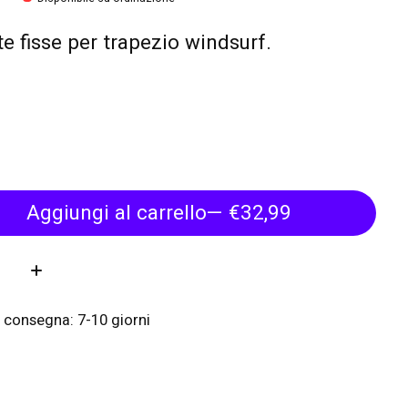
e fisse per trapezio windsurf.
Aggiungi al carrello
— €32,99
tà:
 consegna: 7-10 giorni