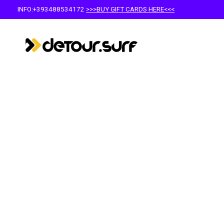
INFO:+393488534172
>>>BUY GIFT CARDS HERE<<<