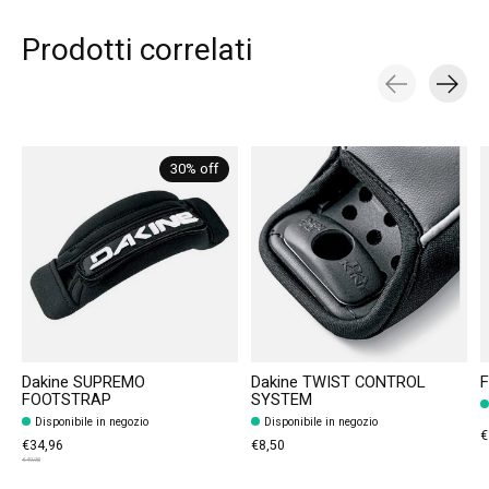
Prodotti correlati
Carousel items
30% off
Dakine SUPREMO
Dakine TWIST CONTROL
F
FOOTSTRAP
SYSTEM
Disponibile in negozio
Disponibile in negozio
€
€34,96
€8,50
€49,95