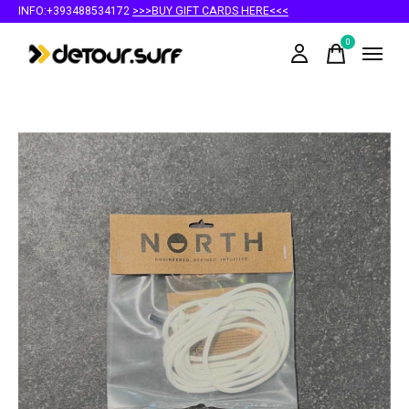
INFO:+393488534172
>>>BUY GIFT CARDS HERE<<<
0
items
Slideshow Items