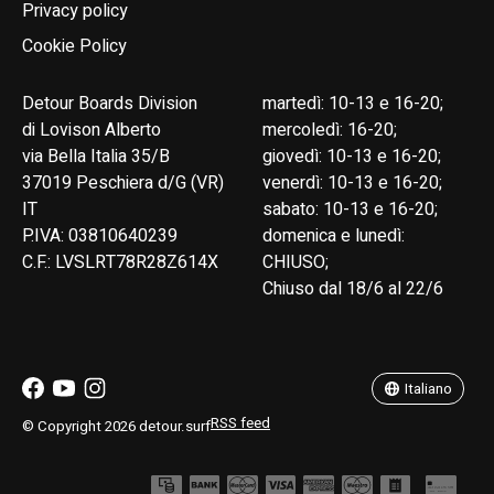
Privacy policy
Cookie Policy
Detour Boards Division
martedì: 10-13 e 16-20;
di Lovison Alberto
mercoledì: 16-20;
via Bella Italia 35/B
giovedì: 10-13 e 16-20;
37019 Peschiera d/G (VR)
venerdì: 10-13 e 16-20;
IT
sabato: 10-13 e 16-20;
P.IVA: 03810640239
domenica e lunedì:
C.F.: LVSLRT78R28Z614X
CHIUSO;
Chiuso dal 18/6 al 22/6
English
Italiano
Italiano
RSS feed
© Copyright 2026 detour.surf