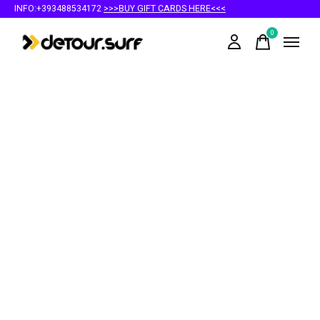
INFO:+393488534172
>>>BUY GIFT CARDS HERE<<<
0
items