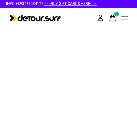
INFO:+393488534172
>>>BUY GIFT CARDS HERE<<<
0
items