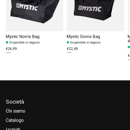
Mystic Norris Bag
Mystic Dorris Bag
M
4
Disponibile in negozio
Disponibile in negozio
€26,99
€22,49
€29,99
€24,99
€
€3
Società
Chi siamo
Catalogo
Iscriviti