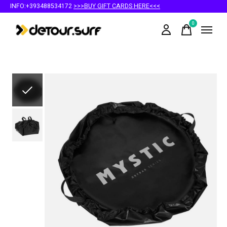
INFO:+393488534172
>>>BUY GIFT CARDS HERE<<<
0
items
Slideshow Items