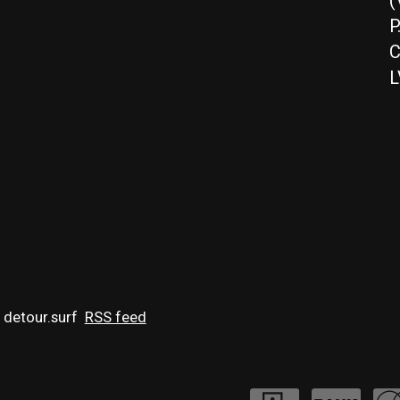
(
P
C
L
 detour.surf
RSS feed