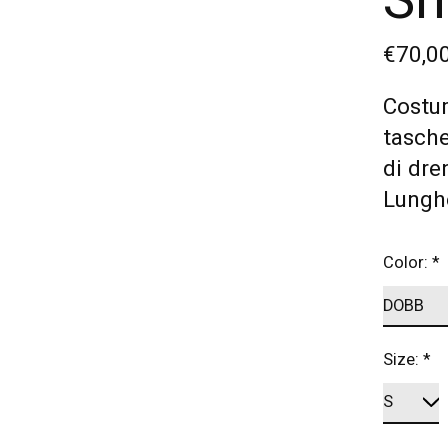
Sh
€70,0
Costum
tasche
di dre
Lunghe
Color:
*
Size:
*