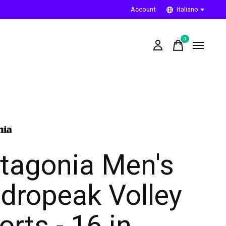
Account
Italiano
0
items
tagonia Men's
dropeak Volley