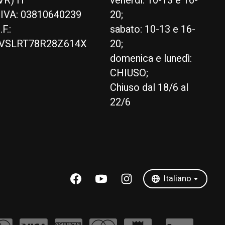
VR) IT
venerdì: 10-13 e 16-
.IVA: 03810640239
20;
.F.:
sabato: 10-13 e 16-
VSLRT78R28Z614X
20;
domenica e lunedì:
CHIUSO;
Chiuso dal 18/6 al
22/6
English
Italiano
Italiano