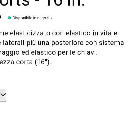
orts - 16 in.
0
Disponibile in negozio
e elasticizzato con elastico in vita e
 laterali più una posteriore con sistema
naggio ed elastico per le chiavi.
zza corta (16").