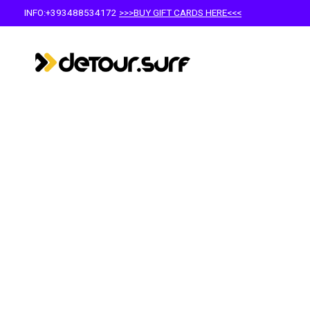
INFO:+393488534172
>>>BUY GIFT CARDS HERE<<<