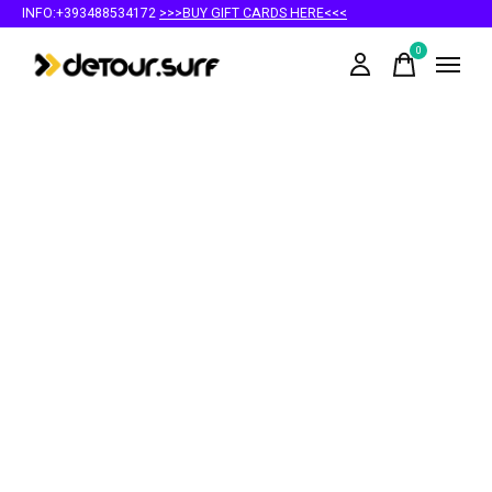
INFO:+393488534172
>>>BUY GIFT CARDS HERE<<<
0
items