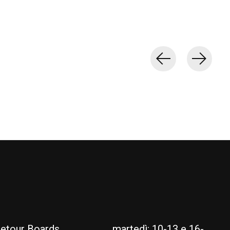
etour Boards
martedì: 10-13 e 16-