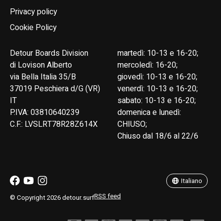
Privacy policy
Cookie Policy
Detour Boards Division
martedì: 10-13 e 16-20;
di Lovison Alberto
mercoledì: 16-20;
via Bella Italia 35/B
giovedì: 10-13 e 16-20;
37019 Peschiera d/G (VR)
venerdì: 10-13 e 16-20;
IT
sabato: 10-13 e 16-20;
P.IVA: 03810640239
domenica e lunedì:
C.F.: LVSLRT78R28Z614X
CHIUSO;
Chiuso dal 18/6 al 22/6
English
Italiano
Italiano
RSS feed
© Copyright 2026 detour.surf