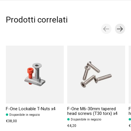
Prodotti correlati
Carousel items
F-One Lockable T-Nuts x4
F-One M6-30mm tapered
F
head screws (T30 torx) x4
h
Disponibile in negozio
Disponibile in negozio
€38,00
€4,20
€