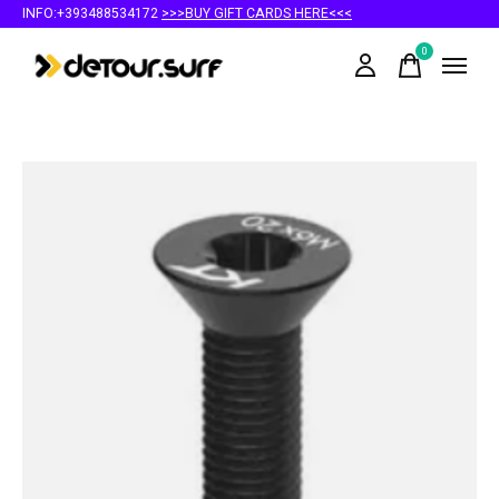
INFO:+393488534172
>>>BUY GIFT CARDS HERE<<<
0
items
Slideshow Items