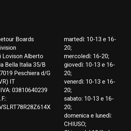
etour Boards
martedì: 10-13 e 16-
ivision
20;
i Lovison Alberto
mercoledì: 16-20;
ia Bella Italia 35/B
giovedì: 10-13 e 16-
7019 Peschiera d/G
20;
VR) IT
venerdì: 10-13 e 16-
.IVA: 03810640239
20;
.F.:
sabato: 10-13 e 16-
VSLRT78R28Z614X
20;
domenica e lunedì:
CHIUSO;