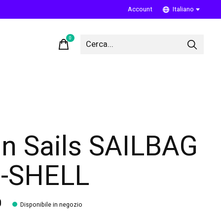
Account
Italiano
0
items
n Sails SAILBAG
-SHELL
0
Disponibile in negozio