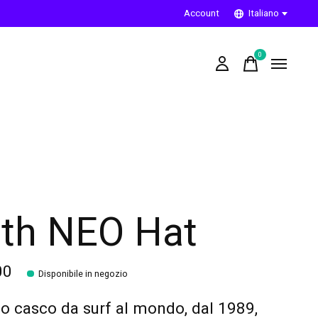
Account
Italiano
0
items
th NEO Hat
00
Disponibile in negozio
mo casco da surf al mondo, dal 1989,