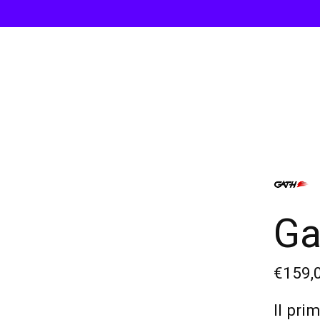
Ga
€159,
Il pri