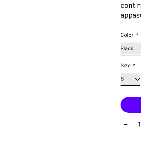
contin
appass
Color:
*
Size:
*
Quanti