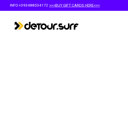
INFO:+393488534172
>>>BUY GIFT CARDS HERE<<<