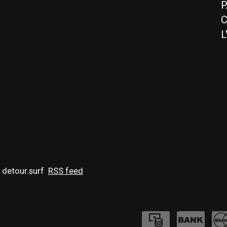
P
C
L
 detour.surf
RSS feed