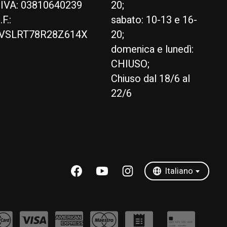
.IVA: 03810640239
20;
.F.:
sabato: 10-13 e 16-
VSLRT78R28Z614X
20;
domenica e lunedì:
CHIUSO;
Chiuso dal 18/6 al
22/6
English
Italiano
Italiano