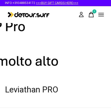
INFO:+393488534172
>>>BUY GIFT CARDS HERE<<<
0
items
Leviathan PRO