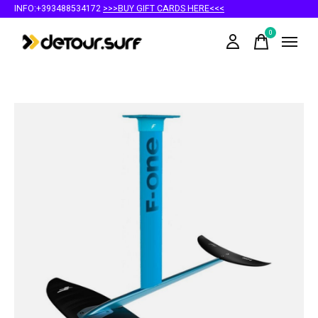
INFO:+393488534172
>>>BUY GIFT CARDS HERE<<<
0
items
Slideshow Items