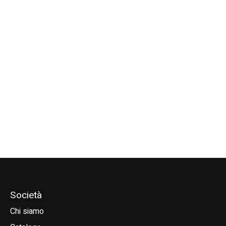
F-ONE SK8 (T2) front
F-ONE SK8 (T2) plane
F-ONE Seven S
wing
(T2) plane
€1.139,00
€799,00
€1.219,00
Società
Chi siamo