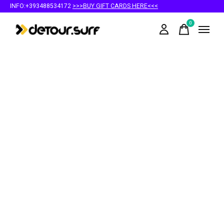
INFO:+393488534172
>>>BUY GIFT CARDS HERE<<<
0
items